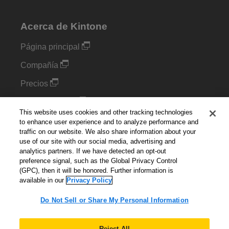
Acerca de Kintone
Página principal
Compañía
Precios
Complementos
This website uses cookies and other tracking technologies
Blog
to enhance user experience and to analyze performance and
traffic on our website. We also share information about your
use of our site with our social media, advertising and
Configuración de cookies
analytics partners. If we have detected an opt-out
preference signal, such as the Global Privacy Control
Do Not Sell or Share My Personal Information
(GPC), then it will be honored. Further information is
available in our
Privacy Policy
Do Not Sell or Share My Personal Information
Español
▼
Reject All