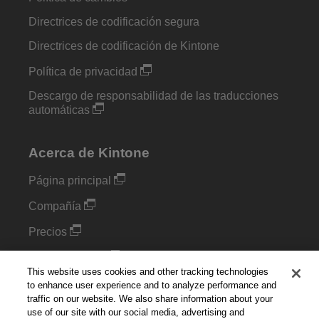
Directrices de codificación segura
Directrices de codificación de Kintone
Política de privacidad
Descargo de responsabilidad de las traducciones
automáticas
Acerca de Kintone
Página principal
Compañía
Precios
Complementos
This website uses cookies and other tracking technologies
Blog
to enhance user experience and to analyze performance and
traffic on our website. We also share information about your
use of our site with our social media, advertising and