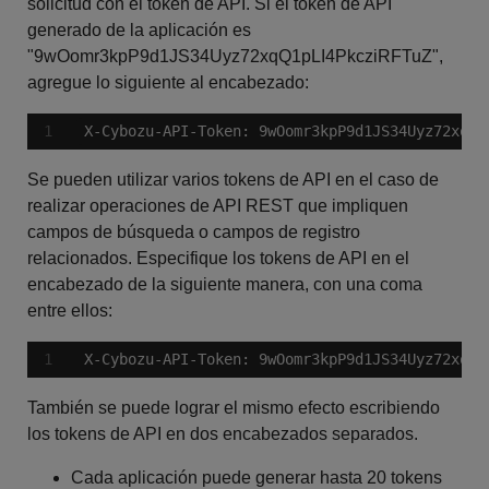
solicitud con el token de API. Si el token de API
generado de la aplicación es
"9wOomr3kpP9d1JS34Uyz72xqQ1pLI4PkcziRFTuZ",
agregue lo siguiente al encabezado:
X-Cybozu-API-Token: 9wOomr3kpP9d1JS34Uyz72xqQ1
Se pueden utilizar varios tokens de API en el caso de
realizar operaciones de API REST que impliquen
campos de búsqueda o campos de registro
relacionados. Especifique los tokens de API en el
encabezado de la siguiente manera, con una coma
entre ellos:
X-Cybozu-API-Token: 9wOomr3kpP9d1JS34Uyz72xqQ1
También se puede lograr el mismo efecto escribiendo
los tokens de API en dos encabezados separados.
Cada aplicación puede generar hasta 20 tokens