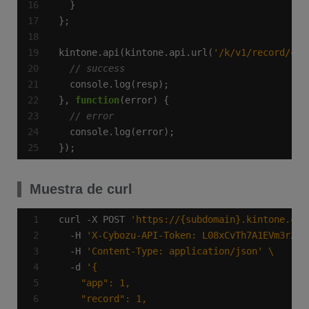
kintone.api(kintone.api.url(
'/k/v1/record/com
}, 
function
});
Muestra de curl
curl -X POST 
'https://{subdomain}.kintone.com
  -H 
'X-Cybozu-API-Token: L08xCvTh7A1EVm3rZim
  -H 
'Content-Type: application/json'
  -d 