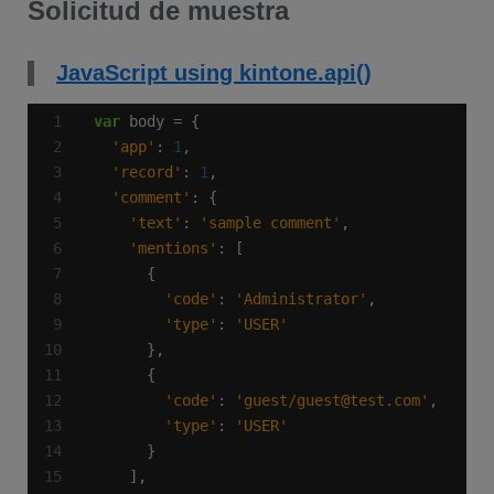
Solicitud de muestra
JavaScript using kintone.api()
var
'app'
: 
1
'record'
: 
1
'comment'
'text'
: 
'sample comment'
'mentions'
'code'
: 
'Administrator'
'type'
: 
'USER'
'code'
: 
'guest/guest@test.com'
'type'
: 
'USER'