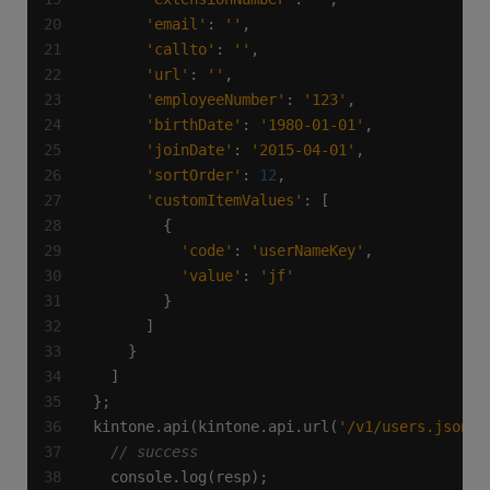
'email'
: 
''
'callto'
: 
''
'url'
: 
''
'employeeNumber'
: 
'123'
'birthDate'
: 
'1980-01-01'
'joinDate'
: 
'2015-04-01'
'sortOrder'
: 
12
'customItemValues'
'code'
: 
'userNameKey'
'value'
: 
'jf'
kintone.api(kintone.api.url(
'/v1/users.json'
,