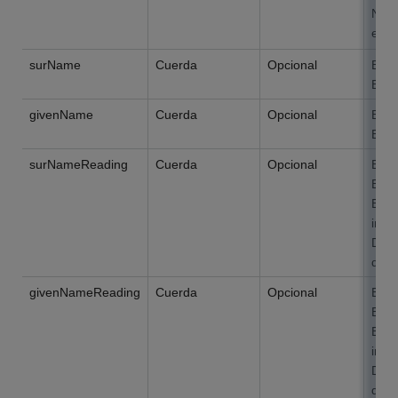
No s
espa
surName
Cuerda
Opcional
El ap
El l
givenName
Cuerda
Opcional
El n
El l
surNameReading
Cuerda
Opcional
El ap
El l
Esta
info
Depa
domi
givenNameReading
Cuerda
Opcional
El n
El l
Esta
info
Depa
domi