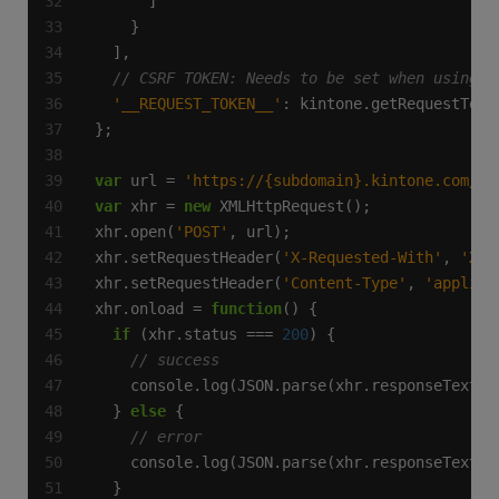
'__REQUEST_TOKEN__'
var
 url = 
'https://{subdomain}.kintone.com/v1
var
 xhr = 
new
xhr.open(
'POST'
xhr.setRequestHeader(
'X-Requested-With'
, 
'XML
xhr.setRequestHeader(
'Content-Type'
, 
'applica
xhr.onload = 
function
if
 (xhr.status === 
200
  } 
else