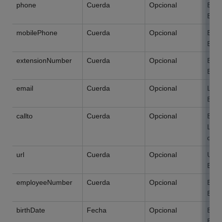
phone
Cuerda
Opcional
El n
El l
mobilePhone
Cuerda
Opcional
El n
El l
extensionNumber
Cuerda
Opcional
El n
El l
email
Cuerda
Opcional
La d
El l
callto
Cuerda
Opcional
El n
Las 
de l
url
Cuerda
Opcional
URL
El l
employeeNumber
Cuerda
Opcional
El I
El l
birthDate
Fecha
Opcional
El c
Espe