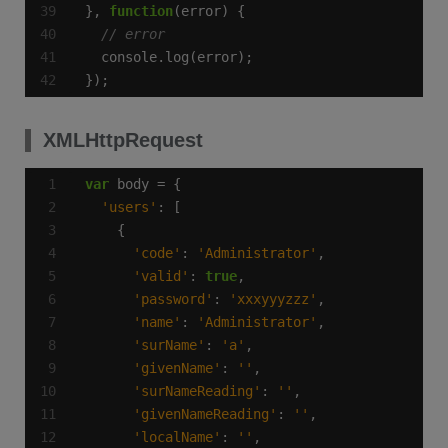
}, 
function
});
XMLHttpRequest
var
'users'
'code'
: 
'Administrator'
'valid'
: 
true
'password'
: 
'xxxyyyzzz'
'name'
: 
'Administrator'
'surName'
: 
'a'
'givenName'
: 
''
'surNameReading'
: 
''
'givenNameReading'
: 
''
'localName'
: 
''