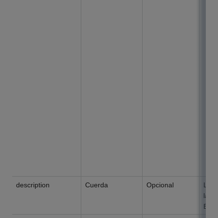
description
Cuerda
Opcional
La d
la s
El l