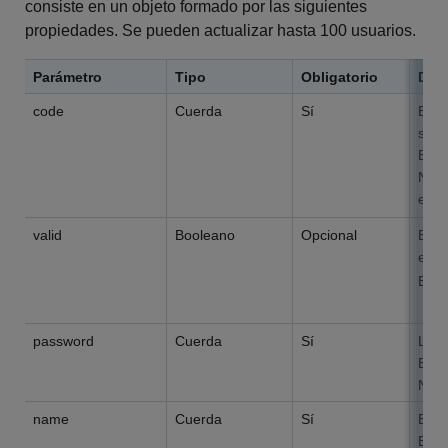
consiste en un objeto formado por las siguientes
propiedades. Se pueden actualizar hasta 100 usuarios.
Parámetro
Tipo
Obligatorio
Desc
code
Cuerda
Sí
El c
sesi
El l
No s
espa
valid
Booleano
Opcional
El e
es
Est
f
password
Cuerda
Sí
La c
El l
No s
name
Cuerda
Sí
El n
El l