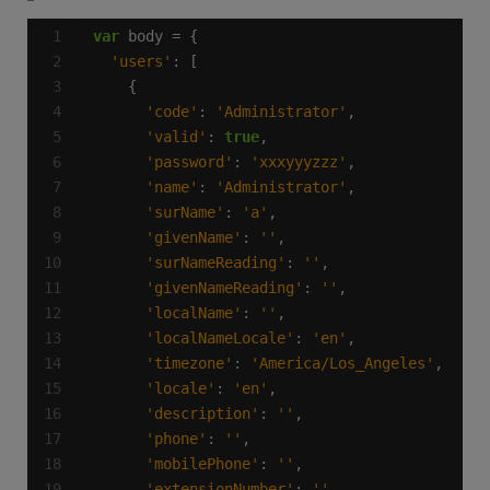
var
'users'
'code'
: 
'Administrator'
'valid'
: 
true
'password'
: 
'xxxyyyzzz'
'name'
: 
'Administrator'
'surName'
: 
'a'
'givenName'
: 
''
'surNameReading'
: 
''
'givenNameReading'
: 
''
'localName'
: 
''
'localNameLocale'
: 
'en'
'timezone'
: 
'America/Los_Angeles'
'locale'
: 
'en'
'description'
: 
''
'phone'
: 
''
'mobilePhone'
: 
''
'extensionNumber'
: 
''