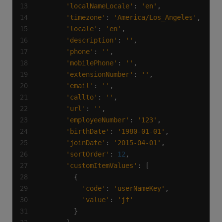
'localNameLocale'
: 
'en'
'timezone'
: 
'America/Los_Angeles'
'locale'
: 
'en'
'description'
: 
''
'phone'
: 
''
'mobilePhone'
: 
''
'extensionNumber'
: 
''
'email'
: 
''
'callto'
: 
''
'url'
: 
''
'employeeNumber'
: 
'123'
'birthDate'
: 
'1980-01-01'
'joinDate'
: 
'2015-04-01'
'sortOrder'
: 
12
'customItemValues'
'code'
: 
'userNameKey'
'value'
: 
'jf'