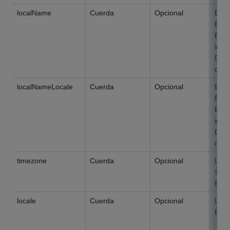
localName
Cuerda
Opcional
El n
El l
Esta
info
Depa
domi
localNameLocale
Cuerda
Opcional
El i
El l
Esta
info
Depa
domi
timezone
Cuerda
Opcional
La z
Se p
El l
locale
Cuerda
Opcional
La c
Espe