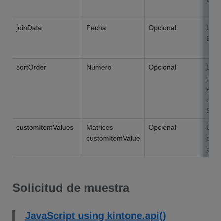
Y
joinDate
Fecha
Opcional
La f
Espe
Y
sortOrder
Número
Opcional
La p
usua
en o
núm
Se p
customItemValues
Matrices
Opcional
Una 
customItemValue
pers
pers
Solicitud de muestra
JavaScript using kintone.api()