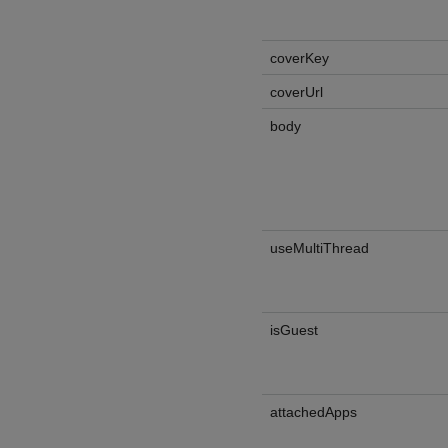
coverKey
coverUrl
body
useMultiThread
isGuest
attachedApps