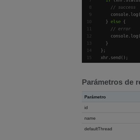
if
 (xhr.statu
  } 
else
xhr.send();
Parámetros de r
Parámetro
id
name
defaultThread