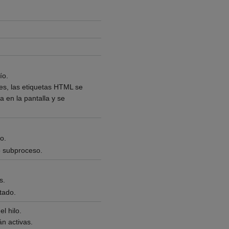
ío.
tes, las etiquetas HTML se
 en la pantalla y se
o.
o subproceso.
s.
tado.
l hilo.
án activas.