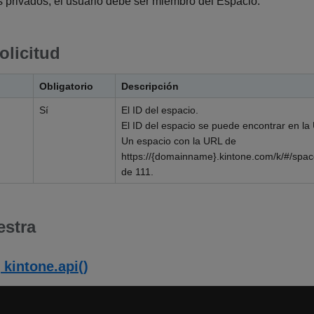
s privados, el usuario debe ser miembro del Espacio.
olicitud
Obligatorio
Descripción
Sí
El ID del espacio.
El ID del espacio se puede encontrar en la
Un espacio con la URL de
https://{domainname}.kintone.com/k/#/spac
de 111.
estra
 kintone.api()