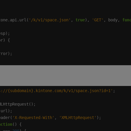
tone.api.url(
'/k/v1/space.json'
, 
true
), 
'GET'
, body, 
fun
s://{subdomain}.kintone.com/k/v1/space.json?id=1'
eader(
'X-Requested-With'
, 
'XMLHttpRequest'
nction