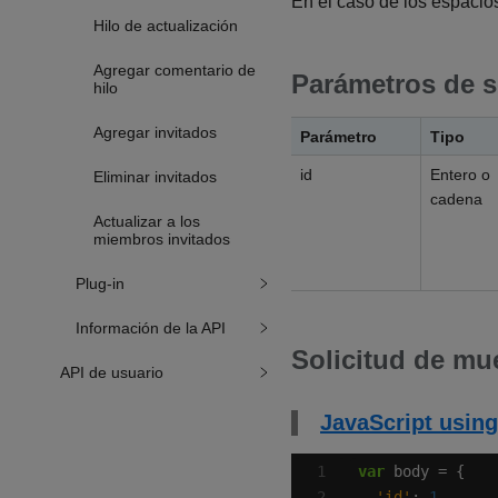
En el caso de los espacio
Hilo de actualización
Agregar comentario de
Parámetros de s
hilo
Agregar invitados
Parámetro
Tipo
id
Entero o
Eliminar invitados
cadena
Actualizar a los
miembros invitados
Plug-in
Información de la API
Solicitud de mu
API de usuario
JavaScript using
var
'id'
: 
1