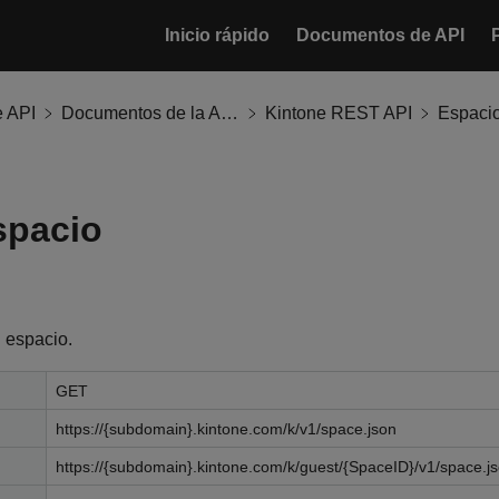
Inicio rápido
Documentos de API
 API
Documentos de la API de Kintone
Kintone REST API
Espaci
spacio
 espacio.
GET
https://{subdomain}.kintone.com/k/v1/space.json
https://{subdomain}.kintone.com/k/guest/{SpaceID}/v1/space.j