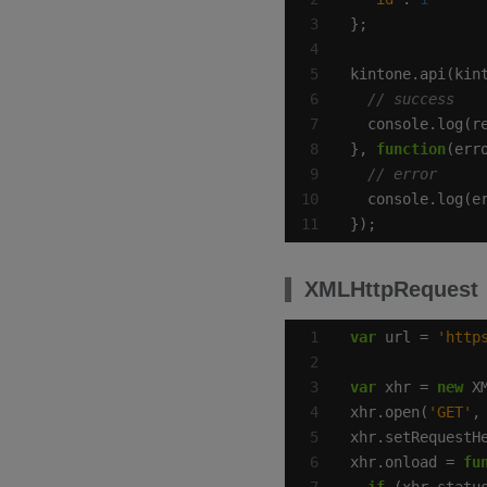
kintone.api(kin
}, 
function
});
XMLHttpRequest
var
 url = 
'http
var
 xhr = 
new
xhr.open(
'GET'
xhr.setRequestH
xhr.onload = 
fu