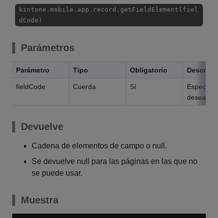
kintone.mobile.app.record.getFieldElement(fiel
dCode)
Parámetros
Parámetro
Tipo
Obligatorio
Descripc
fieldCode
Cuerda
Sí
Especifiq
desea rec
Devuelve
Cadena de elementos de campo o null.
Se devuelve null para las páginas en las que no
se puede usar.
Muestra