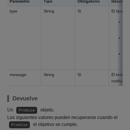
Parámetro
Tipo
Obligatorio
Descripc
type
String
Sí
El tipo de 
E
indi
S
que
I
ind
message
String
Sí
El texto 
notificació
Devuelve
Un
objeto.
Promise
Los siguientes valores pueden recuperarse cuando el
el objetivo se cumple.
Promise