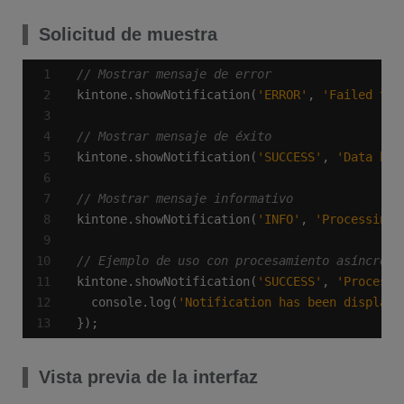
Solicitud de muestra
kintone.showNotification(
'ERROR'
, 
'Failed to 
kintone.showNotification(
'SUCCESS'
, 
'Data has
kintone.showNotification(
'INFO'
, 
'Processing 
kintone.showNotification(
'SUCCESS'
, 
'Processi
  console.log(
'Notification has been displaye
});
Vista previa de la interfaz