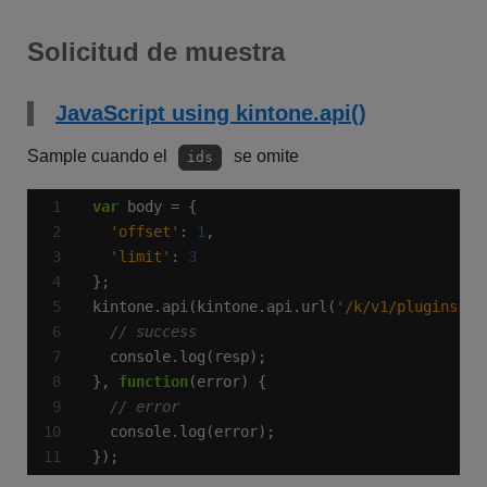
Solicitud de muestra
JavaScript using kintone.api()
Sample cuando el
se omite
ids
var
'offset'
: 
1
'limit'
: 
3
kintone.api(kintone.api.url(
'/k/v1/plugins.js
}, 
function
});