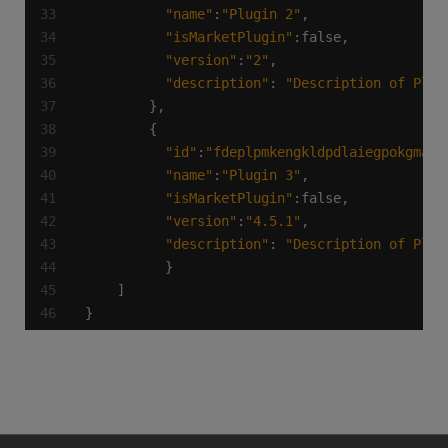
"name"
:
"Plugin 2"
"isMarketPlugin"
"version"
:
"2"
"description"
: 
"Description of Plug
"id"
:
"fdeplpmkengkldpdlaiegpokgmaab
"name"
:
"Plugin 3"
"isMarketPlugin"
"version"
:
"4.5.1"
"description"
: 
"Description of Plug
}