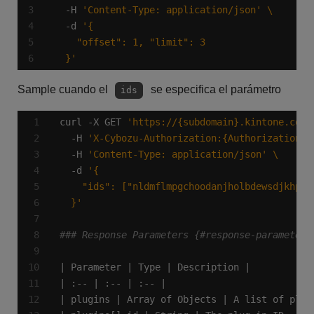
  -H 
'Content-Type: application/json'
  -d 
  }'
Sample cuando el
se especifica el parámetro
ids
curl -X GET 
'https://{subdomain}.kintone.com/
  -H 
'X-Cybozu-Authorization:{AuthorizationCo
  -H 
'Content-Type: application/json'
  -d 
  }'
### Response Parameters {#response-parameters