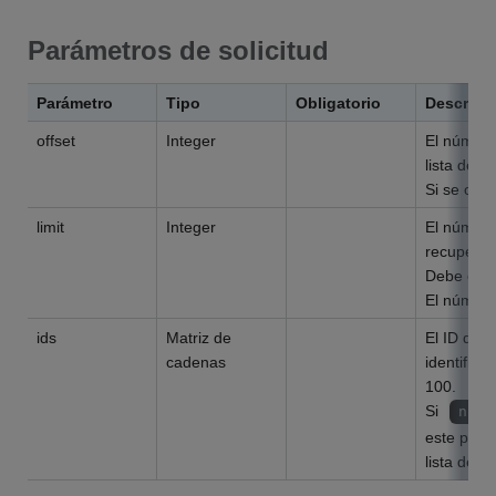
Parámetros de solicitud
Parámetro
Tipo
Obligatorio
Descripc
offset
Integer
El número 
lista de p
Si se omit
limit
Integer
El número
recuperar
Debe esta
El número
ids
Matriz de
El ID del
cadenas
identific
100.
Si
null
este pará
lista de 