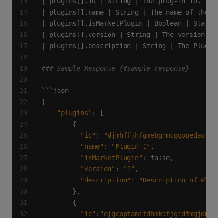
| plugins[].isMarketPlugin | Boolean | States
### Sample Response {#sample-response}
```
"plugins"
"id"
: 
"djmhffjhfgmebgnmcggopedaofck
"name"
: 
"Plugin 1"
"isMarketPlugin"
"version"
: 
"1"
"description"
: 
"Description of Plug
"id"
:
"ejgcopfamifdhmkafjgidfmgjdmia