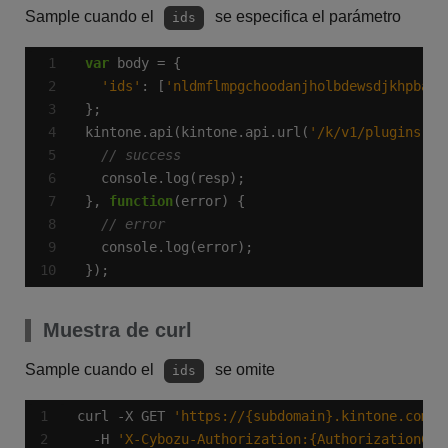
Sample cuando el
se especifica el parámetro
ids
var
'ids'
: [
'nldmflmpgchoodanjholbdewsdjkhpban'
kintone.api(kintone.api.url(
'/k/v1/plugins.js
}, 
function
});
Muestra de curl
Sample cuando el
se omite
ids
curl -X GET 
'https://{subdomain}.kintone.com/k
  -H 
'X-Cybozu-Authorization:{AuthorizationCod