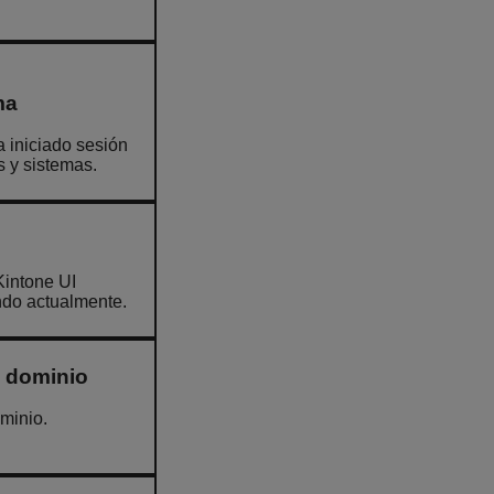
ma
 iniciado sesión
s y sistemas.
Kintone UI
ndo actualmente.
l dominio
minio.