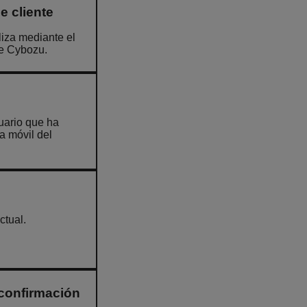
e cliente
iza mediante el
de Cybozu.
uario que ha
a móvil del
ctual.
 confirmación