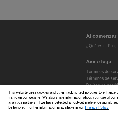
Al comenzar
¿Qué es el Prog
Aviso legal
Términos de serv
Términos de ser
Política de camb
Directrices de co
This website uses cookies and other tracking technologies to enhance 
traffic on our website. We also share information about your use of our s
Directrices de co
analytics partners. If we have detected an opt-out preference signal, suc
Política de priva
be honored. Further information is available in our
Privacy Policy
Descargo de resp