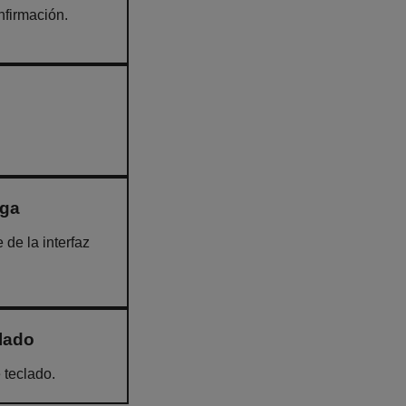
nfirmación.
rga
de la interfaz
clado
 teclado.