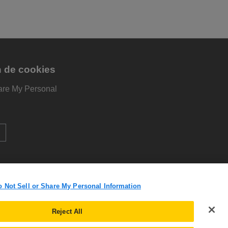
n de cookies
are My Personal
o Not Sell or Share My Personal Information
Reject All