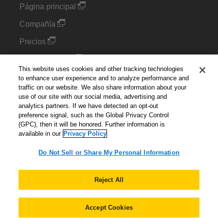
Página principal
Compañía
Precios
Complementos
This website uses cookies and other tracking technologies
Blog
to enhance user experience and to analyze performance and
traffic on our website. We also share information about your
use of our site with our social media, advertising and
Configuración de cookies
analytics partners. If we have detected an opt-out
preference signal, such as the Global Privacy Control
Do Not Sell or Share My Personal Information
(GPC), then it will be honored. Further information is
available in our
Privacy Policy
Do Not Sell or Share My Personal Information
Español
▼
Reject All
Accept Cookies
© 2026 Corporación Kintone. Todos los derechos reservados.