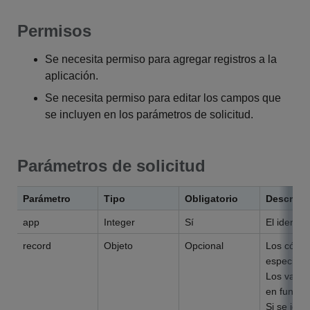
Permisos
Se necesita permiso para agregar registros a la
aplicación.
Se necesita permiso para editar los campos que
se incluyen en los parámetros de solicitud.
Parámetros de solicitud
Parámetro
Tipo
Obligatorio
Descripc
app
Integer
Sí
El identif
record
Objeto
Opcional
Los códig
especifica
Los valor
en funció
Si se igno