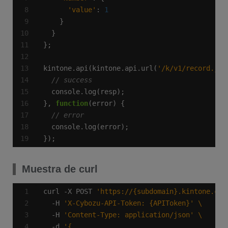
'value'
: 
1
kintone.api(kintone.api.url(
'/k/v1/record.jso
}, 
function
});
Muestra de curl
curl -X POST 
'https://{subdomain}.kintone.com
  -H 
'X-Cybozu-API-Token: {APIToken}'
  -H 
'Content-Type: application/json'
  -d 