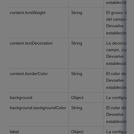
establecido.
content.fontWeight
String
El grosor de la
del campo.
Devuelve
D
establecido.
content.textDecoration
String
La decoración 
campo, como s
Devuelve
D
establecido.
content.borderColor
String
El color del b
Devuelve
D
establecido.
background
Object
La configuraci
background.backgroundColor
String
El color de fo
Devuelve
D
establecido.
label
Object
La configuració