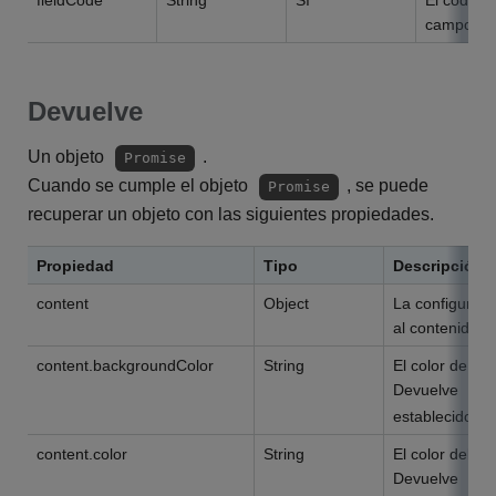
campo.
Devuelve
Un objeto
.
Promise
Cuando se cumple el objeto
, se puede
Promise
recuperar un objeto con las siguientes propiedades.
Propiedad
Tipo
Descripción
content
Object
La configuraci
al contenido d
content.backgroundColor
String
El color de fo
Devuelve
D
establecido.
content.color
String
El color del t
Devuelve
D