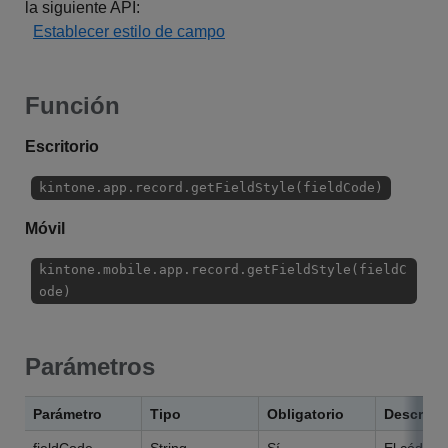
la siguiente API:
Establecer estilo de campo
Función
Escritorio
kintone.app.record.getFieldStyle(fieldCode)
Móvil
kintone.mobile.app.record.getFieldStyle(fieldC
ode)
Parámetros
Parámetro
Tipo
Obligatorio
Descripc
fieldCode
String
Sí
El código