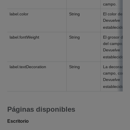
campo.
label.color
String
El color del te
Devuelve
D
establecido.
label.fontWeight
String
El grosor de la
del campo.
Devuelve
D
establecido.
label.textDecoration
String
La decoración 
campo, como s
Devuelve
D
establecido.
Páginas disponibles
Escritorio