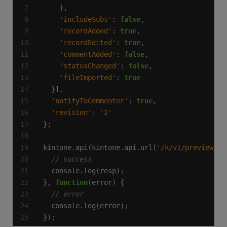
'includeSubs'
: 
false
'recordAdded'
: 
true
'recordEdited'
: 
true
'commentAdded'
: 
false
'statusChanged'
: 
false
'fileImported'
: 
true
'notifyToCommenter'
: 
true
'revision'
: 
'2'
kintone.api(kintone.api.url(
'/k/v1/preview/ap
}, 
function
});