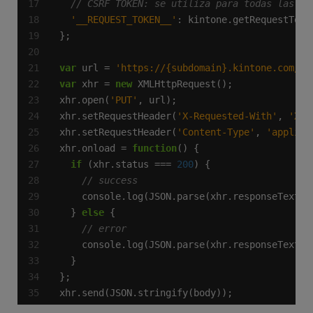
'__REQUEST_TOKEN__'
var
 url = 
'https://{subdomain}.kintone.com/k/
var
 xhr = 
new
xhr.open(
'PUT'
xhr.setRequestHeader(
'X-Requested-With'
, 
'XML
xhr.setRequestHeader(
'Content-Type'
, 
'applica
xhr.onload = 
function
if
 (xhr.status === 
200
  } 
else
xhr.send(JSON.stringify(body));