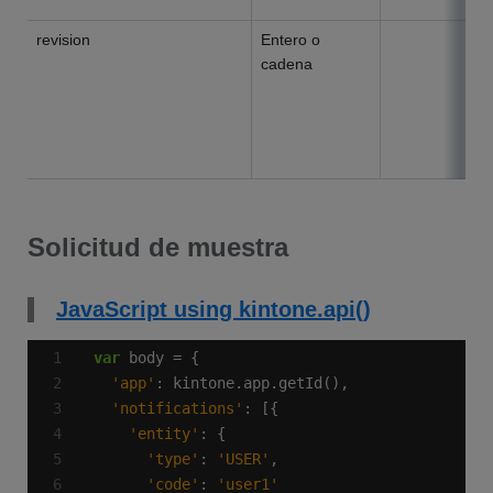
revision
Entero o
cadena
Solicitud de muestra
JavaScript using kintone.api()
var
'app'
'notifications'
'entity'
'type'
: 
'USER'
'code'
: 
'user1'