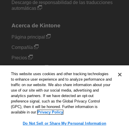
Descargo de responsabilidad de las traducciones
automáticas
Acerca de Kintone
Página principal
Compañía
Precios
Complementos
This website uses cookies and other tracking technologies
Blog
to enhance user experience and to analyze performance and
traffic on our website. We also share information about your
use of our site with our social media, advertising and
Configuración de cookies
analytics partners. If we have detected an opt-out
preference signal, such as the Global Privacy Control
Do Not Sell or Share My Personal Information
(GPC), then it will be honored. Further information is
available in our
Privacy Policy
Do Not Sell or Share My Personal Information
Español
▼