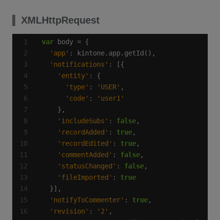
XMLHttpRequest
var
'app'
'notifications'
'entity'
'type'
: 
'USER'
'code'
: 
'user1'
'includeSubs'
: 
false
'recordAdded'
: 
true
'recordEdited'
: 
true
'commentAdded'
: 
false
'statusChanged'
: 
false
'fileImported'
: 
true
'notifyToCommenter'
: 
true
'revision'
: 
'2'