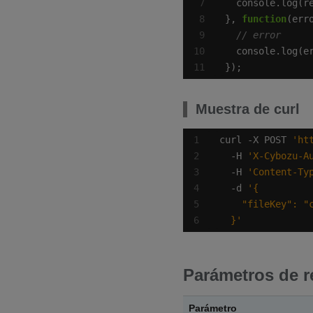
}, 
function
});
Muestra de curl
curl -X POST 
'ht
  -H 
'X-Cybozu-A
  -H 
'Content-Ty
  -d 
  }'
Parámetros de r
Parámetro