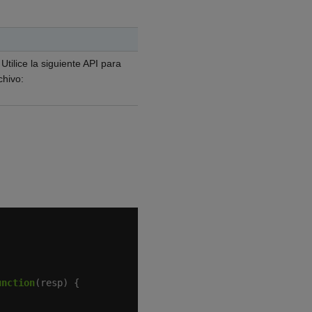
tilice la siguiente API para
chivo:
unction