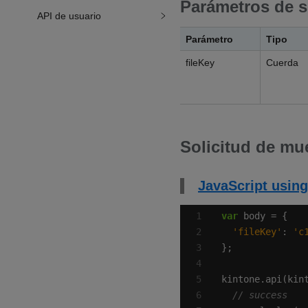
Parámetros de s
API de usuario
Parámetro
Tipo
fileKey
Cuerda
Solicitud de mu
JavaScript using
var
'fileKey'
: 
'c
kintone.api(kin