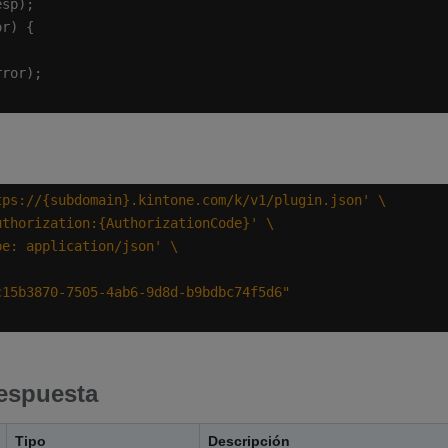
tps://{subdomain}.kintone.com/k/v1/plugin.json'
uthorization:{AuthorizationCode}'
pe: application/json'
espuesta
Tipo
Descripción