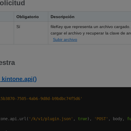
olicitud
Obligatorio
Descripción
Sí
fileKey que representa un archivo cargado. U
cargar el archivo y recuperar la clave de ar
Subir archivo
estra
 kintone.api()
15b3870-7505-4ab6-9d8d-b9bdbc74f5d6'
tone.api.url(
'/k/v1/plugin.json'
, 
true
), 
'POST'
, body, 
f