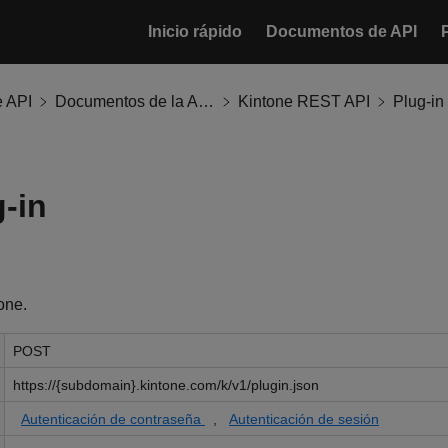
Inicio rápido
Documentos de API
 API
Documentos de la API de Kintone
Kintone REST API
Plug-in
g-in
one.
POST
https://{subdomain}.kintone.com/k/v1/plugin.json
Autenticación de contraseña
,
Autenticación de sesión