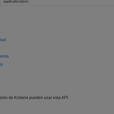
application/json
itud
a
uesta
ta
dores de Kintone pueden usar esta API.