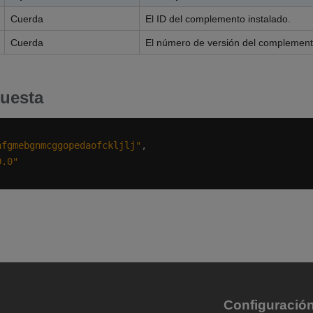
Cuerda
El ID del complemento instalado.
Cuerda
El número de versión del complement
uesta
hfgmebgnmcggopedaofckljlj"
0.0"
Configuració