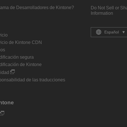
rama de Desarrolladores de Kintone?
Do Not Sell or Sh
Information
Español
▼
icio
vicio de Kintone CDN
ios
dificación segura
dificación de Kintone
cidad
onsabilidad de las traducciones
ntone