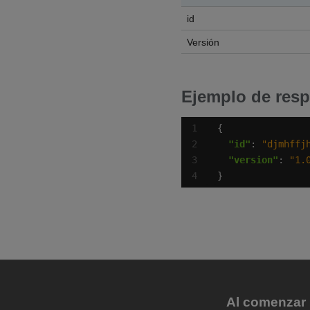
id
Versión
Ejemplo de resp
"id"
: 
"djmhffj
"version"
: 
"1.
}
Al comenzar