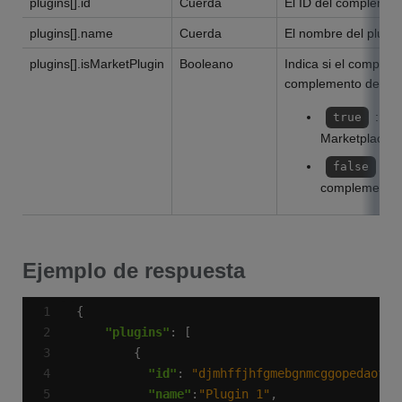
plugins[].id
Cuerda
El ID del complemen
plugins[].name
Cuerda
El nombre del plugin
plugins[].isMarketPlugin
Booleano
Indica si el complem
complemento de Mar
: El 
true
Marketplace.
: E
false
complemento 
Ejemplo de respuesta
"plugins"
"id"
: 
"djmhffjhfgmebgnmcggopedaofck
"name"
:
"Plugin 1"