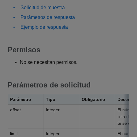
Solicitud de muestra
Parámetros de respuesta
Ejemplo de respuesta
Permisos
No se necesitan permisos.
Parámetros de solicitud
Parámetro
Tipo
Obligatorio
Descripc
offset
Integer
El número 
lista de p
Si se omit
limit
Integer
El número