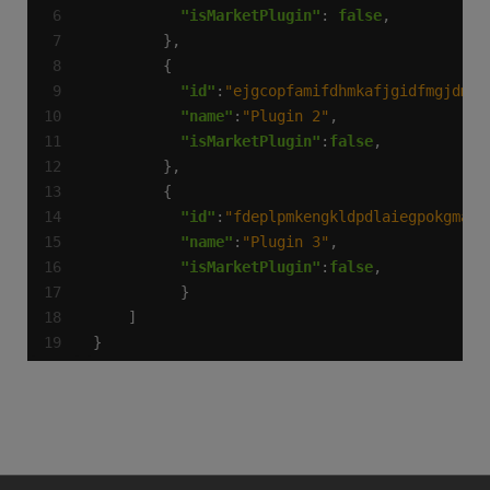
"isMarketPlugin"
: 
false
"id"
:
"ejgcopfamifdhmkafjgidfmgjdmia
"name"
:
"Plugin 2"
"isMarketPlugin"
:
false
"id"
:
"fdeplpmkengkldpdlaiegpokgmaab
"name"
:
"Plugin 3"
"isMarketPlugin"
:
false
}