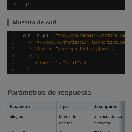
});
Muestra de curl
curl -X GET 
'https://{subdomain}.kintone.com/k
  -H 
'X-Cybozu-Authorization:{AuthorizationCod
  -H 
'Content-Type: application/json'
  -d 
  }'
Parámetros de respuesta
Parámetro
Tipo
Descripción
plugins
Matriz de
Una lista de compl
objetos
instalarse.