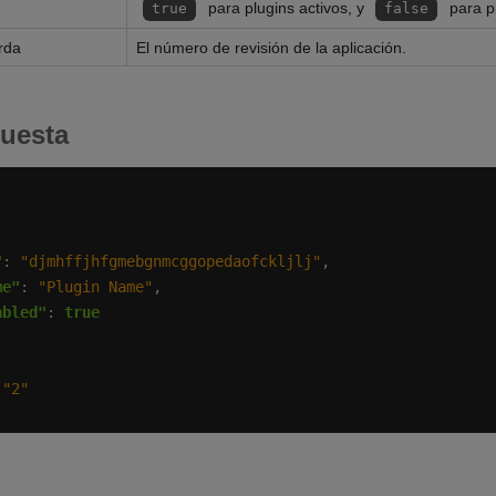
para plugins activos, y
para pl
true
false
rda
El número de revisión de la aplicación.
uesta
"
: 
"djmhffjhfgmebgnmcggopedaofckljlj"
me"
: 
"Plugin Name"
abled"
: 
true
 
"2"