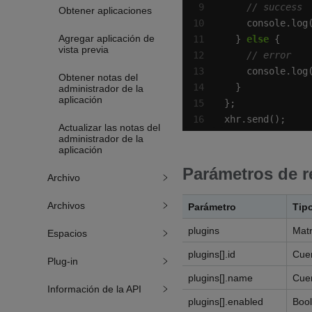
Obtener aplicaciones
Agregar aplicación de
  } 
else
vista previa
Obtener notas del
administrador de la
aplicación
xhr.send();
Actualizar las notas del
administrador de la
aplicación
Parámetros de r
Archivo
Archivos
Parámetro
Tip
plugins
Matr
Espacios
plugins[].id
Cue
Plug-in
plugins[].name
Cue
Información de la API
plugins[].enabled
Boo