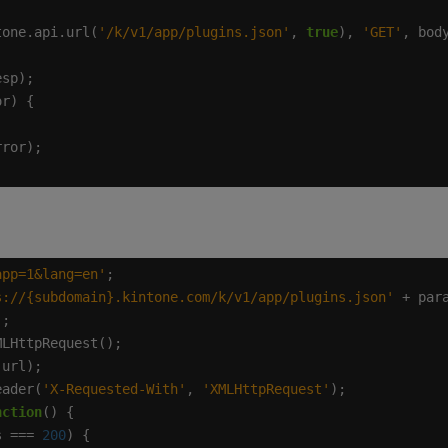
tone.api.url(
'/k/v1/app/plugins.json'
, 
true
), 
'GET'
, bod
app=1&lang=en'
s://{subdomain}.kintone.com/k/v1/app/plugins.json'
eader(
'X-Requested-With'
, 
'XMLHttpRequest'
nction
s === 
200