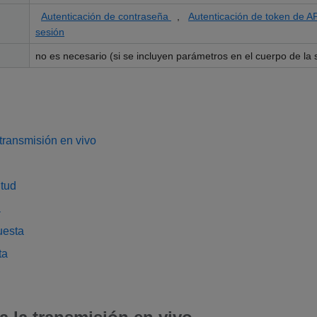
Autenticación de contraseña
,
Autenticación de token de A
sesión
no es necesario (si se incluyen parámetros en el cuerpo de la so
 transmisión en vivo
itud
a
uesta
ta