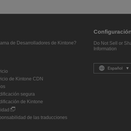
Configuració
rama de Desarrolladores de Kintone?
Do Not Sell or Sh
Information
Español
▼
icio
vicio de Kintone CDN
ios
dificación segura
dificación de Kintone
cidad
onsabilidad de las traducciones