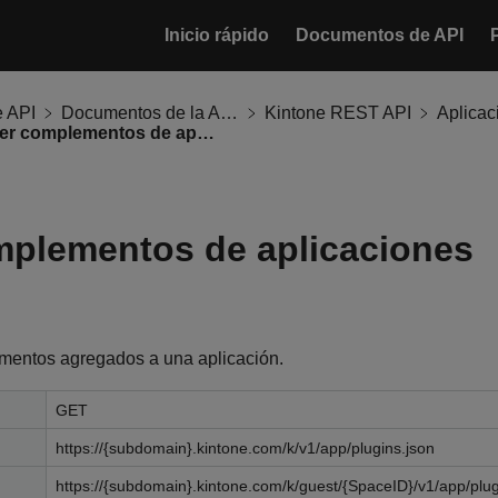
Inicio rápido
Documentos de API
 API
Documentos de la API de Kintone
Kintone REST API
Aplicac
Obtener complementos de aplicaciones
mplementos de aplicaciones
ementos agregados a una aplicación.
GET
https://{subdomain}.kintone.com/k/v1/app/plugins.json
https://{subdomain}.kintone.com/k/guest/{SpaceID}/v1/app/plug