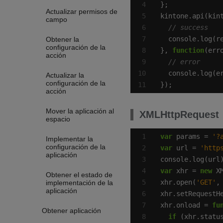
Actualizar permisos de
kintone.api(kin
campo
Obtener la
configuración de la
}, 
function
acción
Actualizar la
configuración de la
});
acción
Mover la aplicación al
XMLHttpRequest
espacio
var
 params = 
'?
Implementar la
configuración de la
var
 url = 
'http
aplicación
var
 xhr = 
new
Obtener el estado de
xhr.open(
'GET'
implementación de la
aplicación
xhr.setRequestH
xhr.onload = 
fu
Obtener aplicación
if
 (xhr.statu