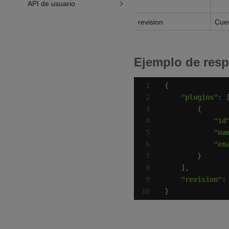
API de usuario
revision
Cue
Ejemplo de resp
"plugins"
"id
"na
"en
"revision"
:
}