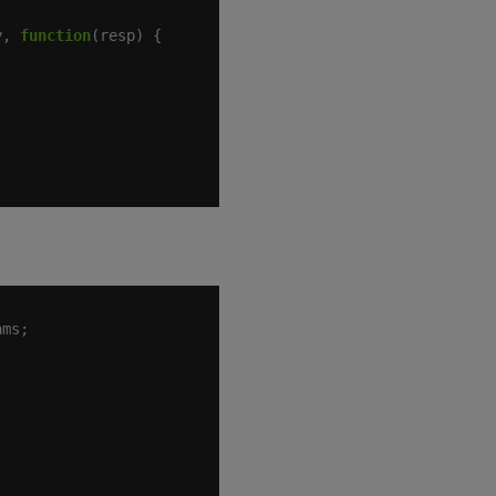
y, 
function