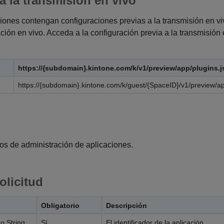
a la transmisión en vivo
ciones contengan configuraciones previas a la transmisión en v
ión en vivo. Acceda a la configuración previa a la transmisión 
https://{subdomain}.kintone.com/k/v1/preview/app/plugins.
https://{subdomain}.kintone.com/k/guest/{SpaceID}/v1/preview/ap
os de administración de aplicaciones.
olicitud
Obligatorio
Descripción
 o String
Sí
El identificador de la aplicación.