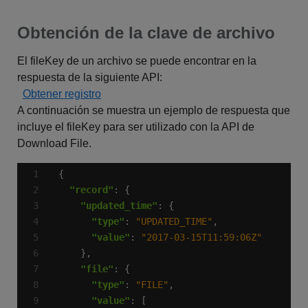
Obtención de la clave de archivo
El fileKey de un archivo se puede encontrar en la
respuesta de la siguiente API:
Obtener registro
A continuación se muestra un ejemplo de respuesta que
incluye el fileKey para ser utilizado con la API de
Download File.
"record"
"updated_time"
"type"
: 
"UPDATED_TIME"
"value"
: 
"2017-03-15T11:59:06Z"
"file"
"type"
: 
"FILE"
"value"