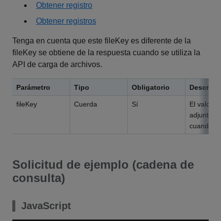
Obtener registro
Obtener registros
Tenga en cuenta que este fileKey es diferente de la
fileKey se obtiene de la respuesta cuando se utiliza la
API de carga de archivos.
Parámetro
Tipo
Obligatorio
Descripc
fileKey
Cuerda
Sí
El valor 
adjuntos 
cuando se 
Solicitud de ejemplo (cadena de
consulta)
JavaScript