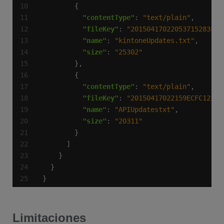
"contentType"
: 
"text/plain"
"fileKey"
: 
"20150417022053715283FF9
"name"
: 
"kintoneUpdates.txt"
"size"
: 
"25302"
"contentType"
: 
"text/plain"
"fileKey"
: 
"20150417022159ECFC1223C
"name"
: 
"APIUpdatestxt"
"size"
: 
"20311"
}
Limitaciones