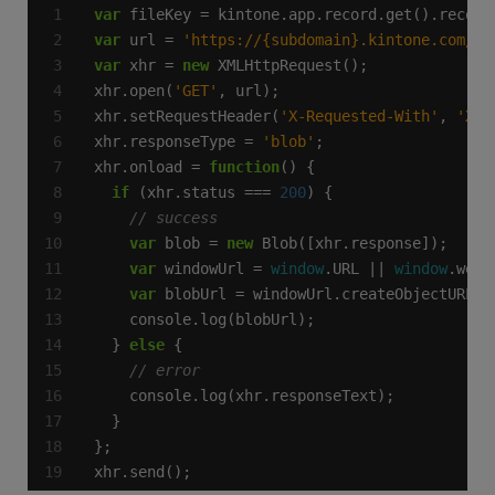
var
 fileKey = kintone.app.record.get().record
var
 url = 
'https://{subdomain}.kintone.com/k/
var
 xhr = 
new
xhr.open(
'GET'
xhr.setRequestHeader(
'X-Requested-With'
, 
'XML
xhr.responseType = 
'blob'
xhr.onload = 
function
if
 (xhr.status === 
200
var
 blob = 
new
var
 windowUrl = 
window
.URL || 
window
var
  } 
else
xhr.send();