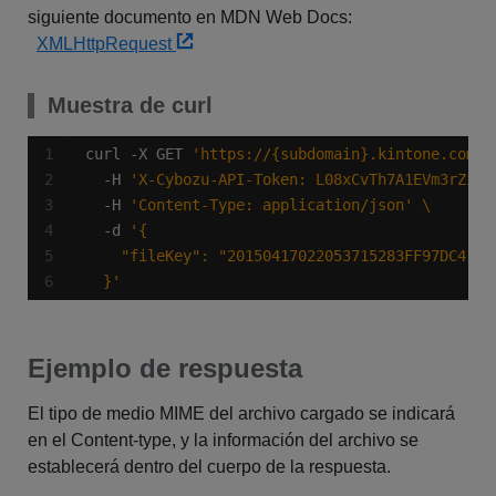
siguiente documento en MDN Web Docs:
XMLHttpRequest
Muestra de curl
curl -X GET 
'https://{subdomain}.kintone.com/k
  -H 
'X-Cybozu-API-Token: L08xCvTh7A1EVm3rZimF
  -H 
'Content-Type: application/json'
  -d 
  }'
Ejemplo de respuesta
El tipo de medio MIME del archivo cargado se indicará
en el Content-type, y la información del archivo se
establecerá dentro del cuerpo de la respuesta.