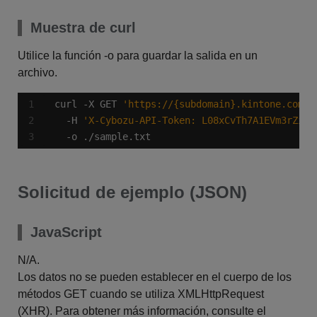
Muestra de curl
Utilice la función -o para guardar la salida en un
archivo.
curl -X GET 
'https://{subdomain}.kintone.com/k
  -H 
'X-Cybozu-API-Token: L08xCvTh7A1EVm3rZimF
  -o ./sample.txt
Solicitud de ejemplo (JSON)
JavaScript
N/A.
Los datos no se pueden establecer en el cuerpo de los
métodos GET cuando se utiliza XMLHttpRequest
(XHR). Para obtener más información, consulte el