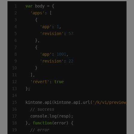
var
'apps'
'app'
: 
1
'revision'
: 
57
'app'
: 
1001
'revision'
: 
22
'revert'
: 
true
kintone.api(kintone.api.url(
'/k/v1/preview/ap
}, 
function