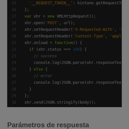
'__REQUEST_TOKEN__'
var
 xhr = 
new
xhr.open(
'POST'
xhr.setRequestHeader(
'X-Requested-With'
, 
'XML
xhr.setRequestHeader(
'Content-Type'
, 
'applica
xhr.onload = 
function
if
 (xhr.status === 
200
  } 
else
xhr.send(JSON.stringify(body));
Parámetros de respuesta