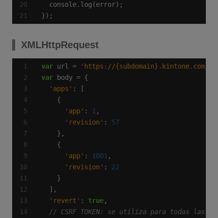
});
XMLHttpRequest
var
 url = 
'https://{subdomain}.kintone.com/k/
var
'apps'
'app'
: 
1
'revision'
: 
57
'app'
: 
1001
'revision'
: 
22
'revert'
: 
true