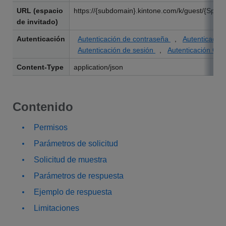
URL (espacio
https://{subdomain}.kintone.com/k/guest/{Space
de invitado)
Autenticación
Autenticación de contraseña
,
Autenticació
Autenticación de sesión
,
Autenticación OAu
Content-Type
application/json
Contenido
Permisos
Parámetros de solicitud
Solicitud de muestra
Parámetros de respuesta
Ejemplo de respuesta
Limitaciones