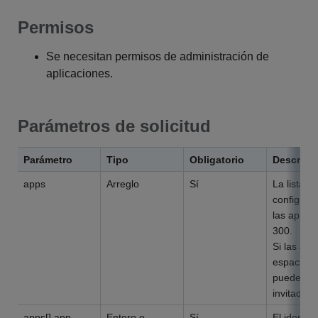
Permisos
Se necesitan permisos de administración de
aplicaciones.
Parámetros de solicitud
Parámetro
Tipo
Obligatorio
Descripc
apps
Arreglo
Sí
La lista d
configura
las aplica
300.
Si las ap
espacios d
pueden im
invitado.
apps[].app
Entero o
Sí
El identif