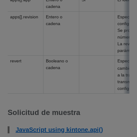
cadena
apps[].revision
Entero o
Especifiqu
cadena
configura
Se produci
número de 
La revisi
parámetro 
revert
Booleano o
Especific
cadena
cambios r
a la trans
transmisió
configurac
Solicitud de muestra
JavaScript using kintone.api()