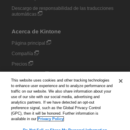
Descargo de responsabilidad de las traducciones
automáticas
Acerca de Kintone
Página principal
Compañía
Precios
Complementos
This website uses cookies and other tracking technologies
Blog
to enhance user experience and to analyze performance and
traffic on our website. We also share information about your
use of our site with our social media, advertising and
Configuración de cookies
analytics partners. If we have detected an opt-out
preference signal, such as the Global Privacy Control
Do Not Sell or Share My Personal Information
(GPC), then it will be honored. Further information is
available in our
Privacy Policy