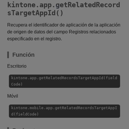
kintone.app.getRelatedRecord
sTargetAppId()
Recupera el identificador de aplicación de la aplicación
de origen de datos del campo Registros relacionados
especificado en el registro.
Función
Escritorio
kintone.app.getRelatedRecordsTargetAppId(field
Code)
Móvil
kintone.mobile.app.getRelatedRecordsTargetAppI
d(fieldCode)