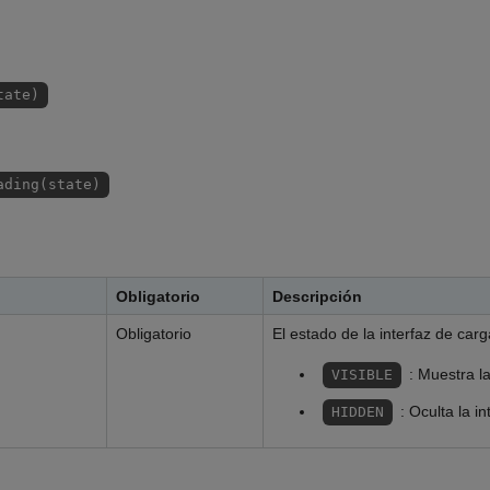
tate)
ading(state)
Obligatorio
Descripción
g
Obligatorio
El estado de la interfaz de carg
: Muestra la
VISIBLE
: Oculta la i
HIDDEN