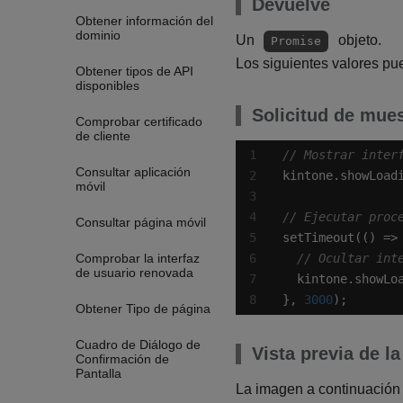
Devuelve
Obtener información del
dominio
Un
objeto.
Promise
Los siguientes valores p
Obtener tipos de API
disponibles
Solicitud de mue
Comprobar certificado
de cliente
Consultar aplicación
kintone.showLoad
móvil
Consultar página móvil
Comprobar la interfaz
de usuario renovada
  kintone.showLo
}, 
3000
);
Obtener Tipo de página
Cuadro de Diálogo de
Vista previa de la
Confirmación de
Pantalla
La imagen a continuación 