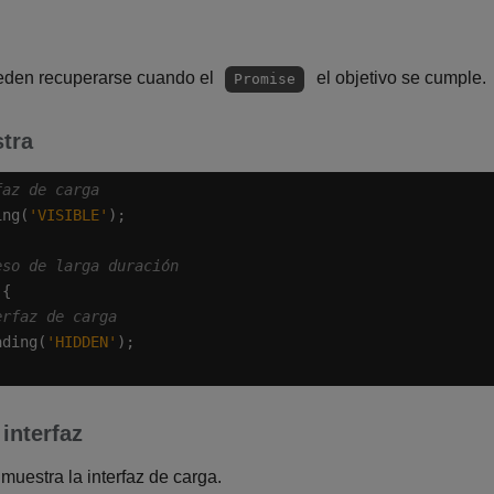
ueden recuperarse cuando el
el objetivo se cumple.
Promise
stra
ing(
'VISIBLE'
ading(
'HIDDEN'
 interfaz
muestra la interfaz de carga.