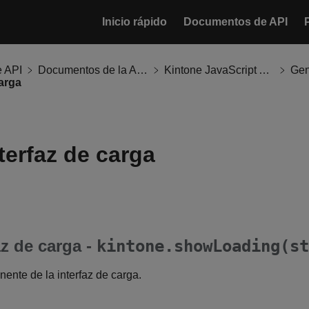
Inicio rápido
Documentos de API
 API
Documentos de la API de Kintone
Kintone JavaScript API
Gen
carga
nterfaz de carga
az de carga -
kintone.showLoading(st
ente de la interfaz de carga.