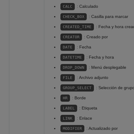
: Calculado
CALC
: Casilla para marcar
CHECK_BOX
: Fecha y hora crea
CREATED_TIME
: Creado por
CREATOR
: Fecha
DATE
: Fecha y hora
DATETIME
: Menú desplegable
DROP_DOWN
: Archivo adjunto
FILE
: Selección de grup
GROUP_SELECT
: Borde
HR
: Etiqueta
LABEL
: Enlace
LINK
: Actualizado por
MODIFIER