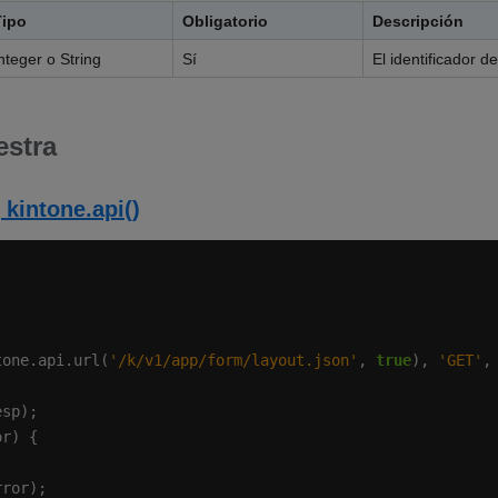
Tipo
Obligatorio
Descripción
nteger o String
Sí
El identificador de
estra
 kintone.api()
tone.api.url(
'/k/v1/app/form/layout.json'
, 
true
), 
'GET'
,