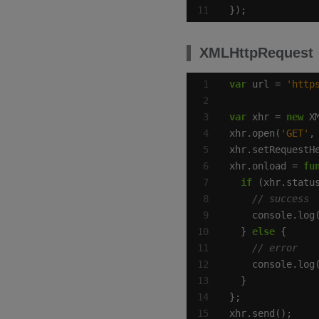
});
XMLHttpRequest
var
 url = 
'http
var
 xhr = 
new
xhr.open(
'GET'
xhr.setRequestH
xhr.onload = 
fu
if
 (xhr.statu
  } 
else
xhr.send();