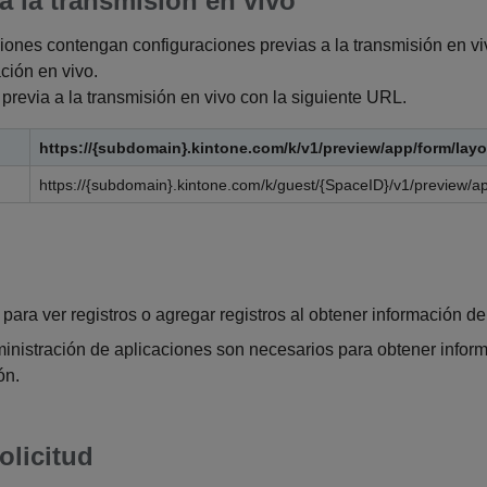
a la transmisión en vivo
ciones contengan configuraciones previas a la transmisión en v
ción en vivo.
previa a la transmisión en vivo con la siguiente URL.
https://{subdomain}.kintone.com/k/v1/preview/app/form/layo
https://{subdomain}.kintone.com/k/guest/{SpaceID}/v1/preview/ap
para ver registros o agregar registros al obtener información de
nistración de aplicaciones son necesarios para obtener inform
ón.
olicitud