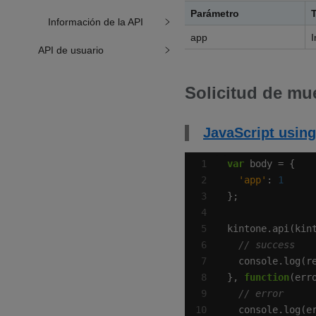
Parámetro
Información de la API
app
I
API de usuario
Solicitud de mu
JavaScript using
var
'app'
: 
1
kintone.api(kin
}, 
function