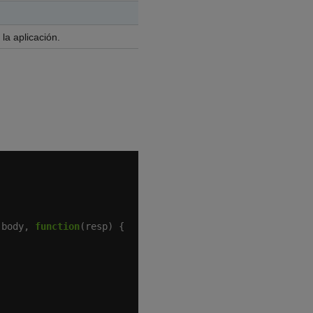
 la aplicación.
 body, 
function