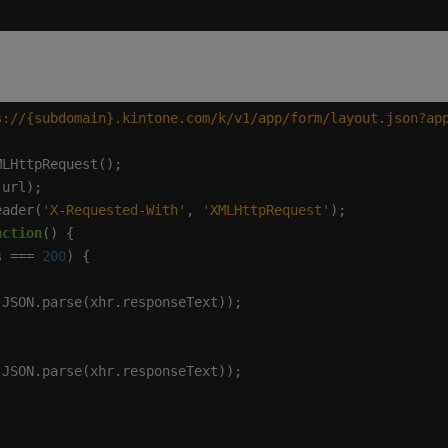
s://{subdomain}.kintone.com/k/v1/app/form/layout.json?ap
eader(
'X-Requested-With'
, 
'XMLHttpRequest'
nction
s === 
200