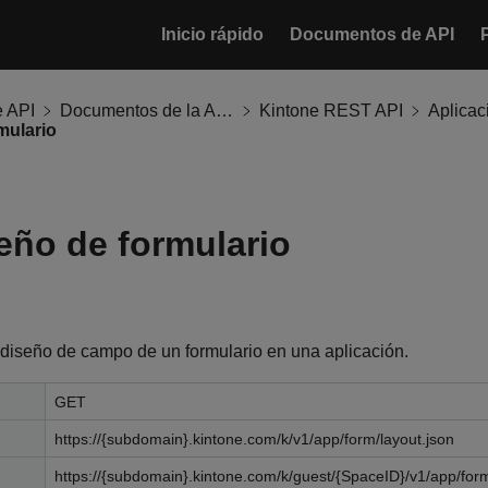
Inicio rápido
Documentos de API
 API
Documentos de la API de Kintone
Kintone REST API
Aplicac
mulario
eño de formulario
 diseño de campo de un formulario en una aplicación.
GET
https://{subdomain}.kintone.com/k/v1/app/form/layout.json
https://{subdomain}.kintone.com/k/guest/{SpaceID}/v1/app/form