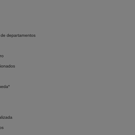
n de departamentos
ro
cionados
ueda*
alizada
os