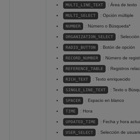
: Área de texto
MULTI_LINE_TEXT
: Opción múltiple
MULTI_SELECT
: Número o Búsqueda*
NUMBER
: Selecció
ORGANIZATION_SELECT
: Botón de opción
RADIO_BUTTON
: Número de regist
RECORD_NUMBER
: Registros rela
REFERENCE_TABLE
: Texto enriquecido
RICH_TEXT
: Texto o Búsq
SINGLE_LINE_TEXT
: Espacio en blanco
SPACER
: Hora
TIME
: Fecha y hora actu
UPDATED_TIME
: Selección de usuari
USER_SELECT